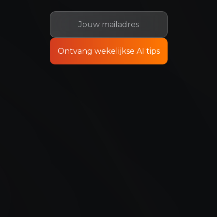
AI-Geletterdheid
Een officieel, EU-erkend bewijs dat jouw team de
basisprincipes en best practices van AI beheerst. Win
vertrouwen bij klanten.