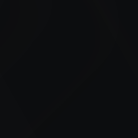
Snelle AI adoptie
Dankzij praktijkgerichte modules en kant-en-klare
templates breng je AI-oplossingen binnen dagen in
productie.
Risicobeheersing
Je leert AI-risico’s herkennen, documenteren en
beperken volgens de Europese AI Act. Zo
bescherm je data en reputatie.